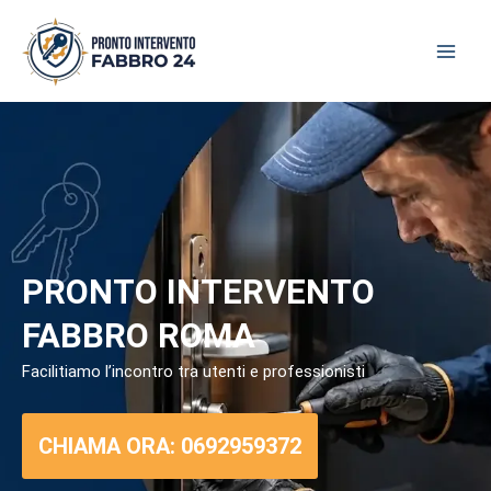
Skip
to
content
PRONTO INTERVENTO
FABBRO ROMA
Facilitiamo l’incontro tra utenti e professionisti
CHIAMA ORA: 0692959372