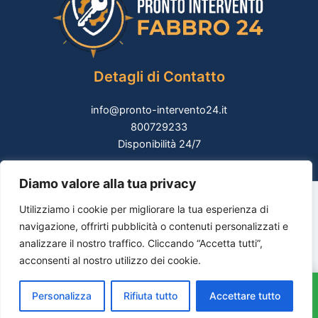
Detagli di Contatto
info@pronto-intervento24.it
800729233
Disponibilità 24/7
Diamo valore alla tua privacy
Copyright Direct24 Web Advertising LTD . - All Rights
Utilizziamo i cookie per migliorare la tua esperienza di
Reserved | Company Number 663757 | E-
navigazione, offrirti pubblicità o contenuti personalizzati e
mail:
info@pronto-intervento24.it
analizzare il nostro traffico. Cliccando “Accetta tutti”,
acconsenti al nostro utilizzo dei cookie.
Privacy Policy
Cookie Policy
Personalizza
Rifiuta tutto
Accettare tutto
CHIAMA: 0692959372
Termini e Condizioni