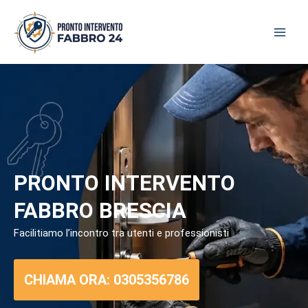
Skip
to
content
PRONTO INTERVENTO
FABBRO BRESCIA
Facilitiamo l’incontro tra utenti e professionisti
CHIAMA ORA: 0305356786