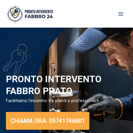
Skip
to
content
PRONTO INTERVENTO
FABBRO PRATO
Facilitiamo l’incontro tra utenti e professionisti
CHIAMA ORA: 05741746801